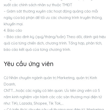
xuất các chính sách nhân sự thuộc TMĐT
– Giám sát thường xuyên các hoạt động quảng cáo mỗi
ngày của bộ phận để tối ưu các chương trình truyền thông,
khuyến mại.
4. Báo cáo
– Báo cáo định kỳ (quý/tháng/tuần) Theo dõi, đánh giá hiệu
quả của từng chiến dịch, chương trình. Tổng hợp, phân tích,
báo cáo kết quả của từng chương trình.
Yêu cầu ứng viên
Cử Nhân chuyên ngành quản trị Marketing, quản trị Kinh
Doanh,
CNTT….hoặc các ngày có liên quan. Ưu tiên ứng viên có 5
năm kinh nghiệm vận hành các các sàn thương mại điện tử
như: TiKi, Lazada, Shopee, Tik Tok,…
– Có kiến thức chuyên sâu về thương mại điện tử, Marketing.