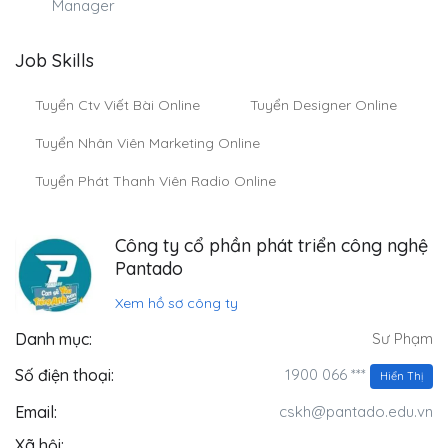
Manager
Job Skills
Tuyển Ctv Viết Bài Online
Tuyển Designer Online
Tuyển Nhân Viên Marketing Online
Tuyển Phát Thanh Viên Radio Online
Công ty cổ phần phát triển công nghệ
Pantado
Xem hồ sơ công ty
Danh mục:
Sư Phạm
1900 066 ***
Số điện thoại:
Hiển Thị
Email:
cskh@pantado.edu.vn
Xã hội: