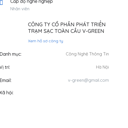
Cấp độ nghề nghiệp
Nhân viên
CÔNG TY CỔ PHẦN PHÁT TRIỂN
TRẠM SẠC TOÀN CẦU V-GREEN
Xem hồ sơ công ty
Danh mục:
Công Nghệ Thông Tin
Vị trí:
Hà Nội
Email:
v-green@gmail.com
Xã hội: