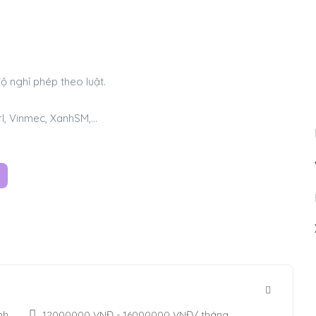
 nghỉ phép theo luật.
rl, Vinmec, XanhSM,…
nh
12000000
VNĐ
-
16000000
VNĐ
/ tháng