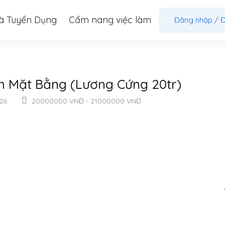
à Tuyển Dụng
Cẩm nang việc làm
Đăng nhập
/
Đ
m Mặt Bằng (Lương Cứng 20tr)
26
20000000
VNĐ
-
21000000
VNĐ