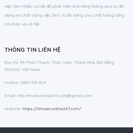
việc làm nhiều cơ hội để phát triển khả năng thông qua sự đa
dạng và chất lượng việc làm, từ đó nâng cao chất lượng sống
cá nhân và xã hội.
THÔNG TIN LIÊN HỆ
Địa chỉ: 99 Phan Thanh, Thạc Gián, Thanh Khê, Đà Nẵng
550000, Việt Nam
Hotline: 0859 591 854
Email:
info.timvieconline247.com@gmail.com
Website:
https://timvieconline247.com/