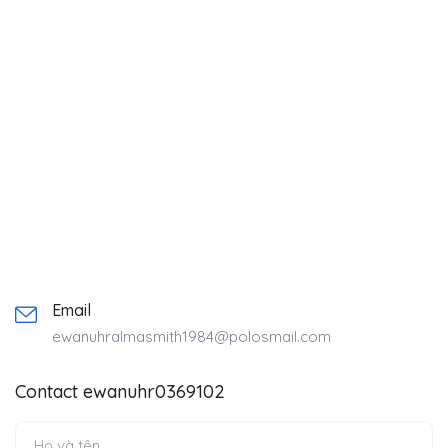
Email
ewanuhralmasmith1984@polosmail.com
Contact ewanuhr0369102