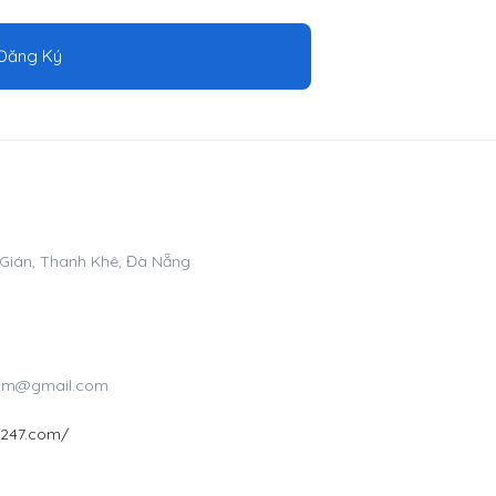
 Gián, Thanh Khê, Đà Nẵng
.com@gmail.com
ne247.com/