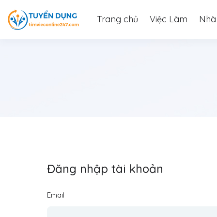
Trang chủ
Việc Làm
Nhà
Đăng nhập tài khoản
Email