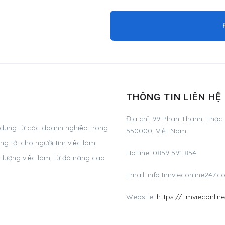
THÔNG TIN LIÊN HỆ
Địa chỉ: 99 Phan Thanh, Thạc
 dụng từ các doanh nghiệp trong
550000, Việt Nam
g tới cho người tìm việc làm
Hotline: 0859 591 854
 lượng việc làm, từ đó nâng cao
Email:
info.timvieconline247
Website:
https://timvieconli