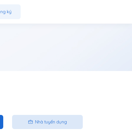
ng ký
Nhà tuyển dụng