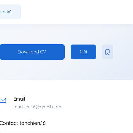
ng ký
Download CV
Mời
Email
tanchien.16@gmail.com
Contact tanchien.16