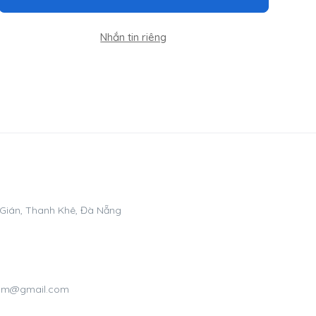
Nhắn tin riêng
 Gián, Thanh Khê, Đà Nẵng
.com@gmail.com