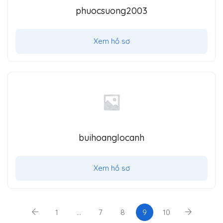
phuocsuong2003
Xem hồ sơ
buihoanglocanh
Xem hồ sơ
1
…
7
8
9
10