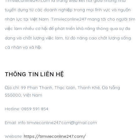
Timvieconline247.com là trang web kết nối giữa những nhà
tuyển dụng từ các doanh nghiệp trong mọi lĩnh vực và nguồn
nhân lực tại Việt Nam. Timvieconline247 mang tới cho người tìm
việc làm nhiều cơ hội để phát triển khả năng thông qua sự đa
dạng và chất lượng việc làm, từ đó nâng cao chất lượng sống
cá nhân và xã hội.
THÔNG TIN LIÊN HỆ
Địa chỉ: 99 Phan Thanh, Thạc Gián, Thanh Khê, Đà Nẵng
550000, Việt Nam
Hotline: 0859 591 854
Email:
info.timvieconline247.com@gmail.com
Website:
https://timvieconline247.com/