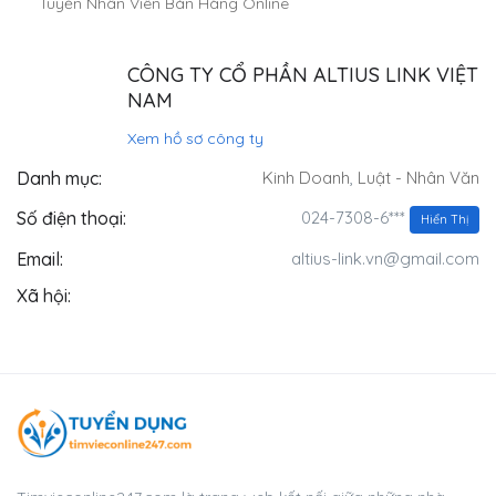
Tuyển Nhân Viên Bán Hàng Online
CÔNG TY CỔ PHẦN ALTIUS LINK VIỆT
NAM
Xem hồ sơ công ty
Danh mục:
Kinh Doanh
,
Luật - Nhân Văn
024-7308-6***
Số điện thoại:
Hiển Thị
Email:
altius-link.vn@gmail.com
Xã hội: