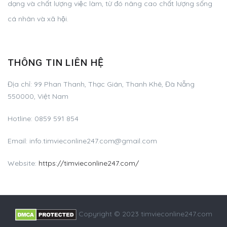
dạng và chất lượng việc làm, từ đó nâng cao chất lượng sống
cá nhân và xã hội.
THÔNG TIN LIÊN HỆ
Địa chỉ: 99 Phan Thanh, Thạc Gián, Thanh Khê, Đà Nẵng
550000, Việt Nam
Hotline: 0859 591 854
Email:
info.timvieconline247.com@gmail.com
Website:
https://timvieconline247.com/
Copyright © 2023 timvieconline247.com