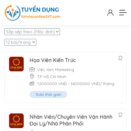
Filter
Hiển thị
1
–
10
trong tổng số 47 kết quả
Họa Viên Kiến Trúc
Việc làm Marketing
TP Hồ Chí Minh
12000000
VNĐ
-
16000000
VNĐ
/ tháng
Toàn thời gian
Nhân Viên/Chuyên Viên Vận Hành
Đại Lý/Nhà Phân Phối